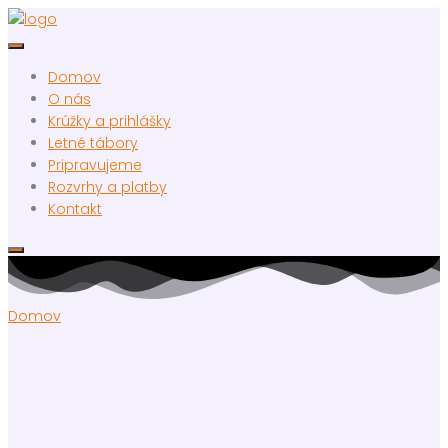
Domov
O nás
Krúžky a prihlášky
Letné tábory
Pripravujeme
Rozvrhy a platby
Kontakt
Domov