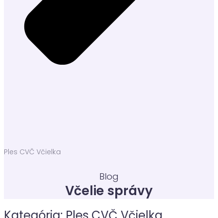
Ples CVČ Včielka
Blog
Včelie správy
Kategória:
Ples CVČ Včielka