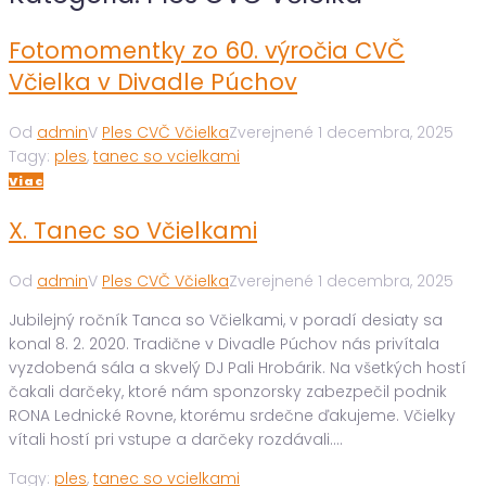
Fotomomentky zo 60. výročia CVČ
Včielka v Divadle Púchov
Od
admin
V
Ples CVČ Včielka
Zverejnené
1 decembra, 2025
Tagy:
ples
,
tanec so vcielkami
Viac
X. Tanec so Včielkami
Od
admin
V
Ples CVČ Včielka
Zverejnené
1 decembra, 2025
Jubilejný ročník Tanca so Včielkami, v poradí desiaty sa
konal 8. 2. 2020. Tradične v Divadle Púchov nás privítala
vyzdobená sála a skvelý DJ Pali Hrobárik. Na všetkých hostí
čakali darčeky, ktoré nám sponzorsky zabezpečil podnik
RONA Lednické Rovne, ktorému srdečne ďakujeme. Včielky
vítali hostí pri vstupe a darčeky rozdávali....
Tagy:
ples
,
tanec so vcielkami