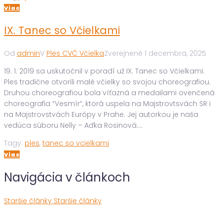
Viac
IX. Tanec so Včielkami
Od
admin
V
Ples CVČ Včielka
Zverejnené
1 decembra, 2025
19. 1. 2019 sa uskutočnil v poradí už IX. Tanec so Včielkami.
Ples tradične otvorili malé včielky so svojou choreografiou.
Druhou choreografiou bola víťazná a medailami ovenčená
choreografia “Vesmír”, ktorá uspela na Majstrovtsvách SR i
na Majstrovstvách Európy v Prahe. Jej autorkou je naša
vedúca súboru Nelly – Aďka Rosinová....
Tagy:
ples
,
tanec so vcielkami
Viac
Navigácia v článkoch
Staršie články
Staršie články