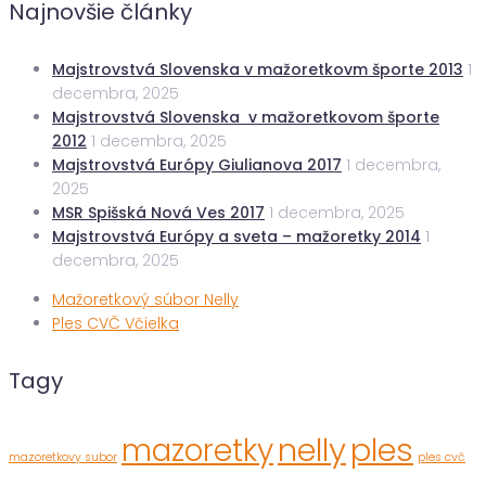
Najnovšie články
Majstrovstvá Slovenska v mažoretkovm športe 2013
1
decembra, 2025
Majstrovstvá Slovenska v mažoretkovom športe
2012
1 decembra, 2025
Majstrovstvá Európy Giulianova 2017
1 decembra,
2025
MSR Spišská Nová Ves 2017
1 decembra, 2025
Majstrovstvá Európy a sveta – mažoretky 2014
1
decembra, 2025
Mažoretkový súbor Nelly
Ples CVČ Včielka
Tagy
nelly
ples
mazoretky
mazoretkovy subor
ples cvč