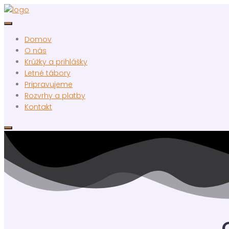
Domov
O nás
Krúžky a prihlášky
Letné tábory
Pripravujeme
Rozvrhy a platby
Kontakt