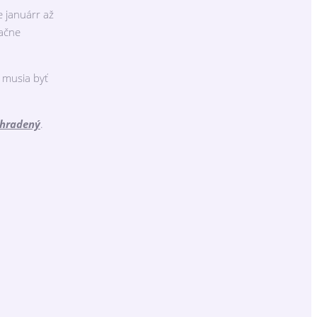
 januárr až
sačne
 musia byť
uhradený
.