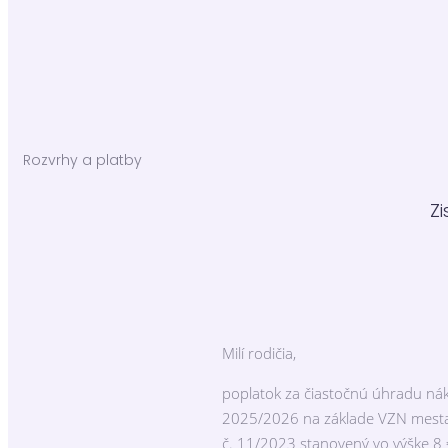
Rozvrhy a platby
Z
Milí rodičia,
poplatok za čiastočnú úhradu nák
2025/2026 na základe VZN mesta
č. 11/2023 stanovený vo výške 8