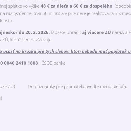
dnej splátke vo výške
48 € za dieťa a 60 € za dospelého
(obdobie
aná raz týždenne, trvá 60 minút a v priemere je realizovaná 3 x me
nosti).
jneskôr do 20. 2. 2026.
Môžete uhradiť
aj viaceré ZÚ
naraz, ale
y ZÚ, ktoré člen navštevuje.
účasť na krúžku pre tých členov, ktorí nebudú mať poplatok 
0 0040 2410 1808
ČSOB banka
ponuke ZÚ) Do poznámky pre prijímateľa uveďte meno dieťaťa.
i!