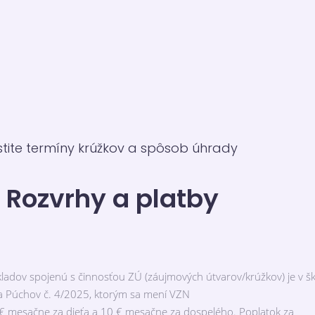
istite termíny krúžkov a spôsob úhrady
Rozvrhy a platby
ladov spojenú s činnosťou ZÚ (záujmových útvarov/krúžkov) je v š
 Púchov č. 4/2025, ktorým sa mení VZN
 € mesačne za dieťa a 10 € mesačne za dospelého. Poplatok za