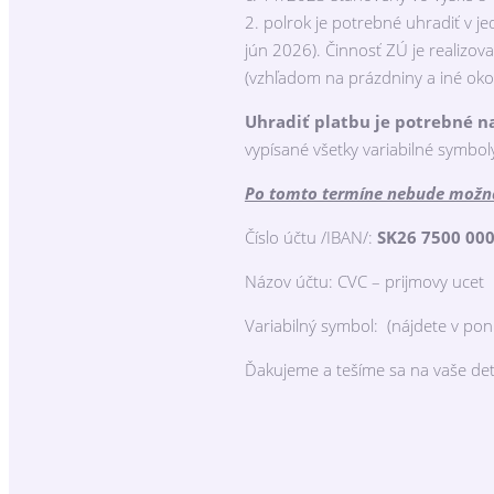
2. polrok je potrebné uhradiť v je
jún 2026). Činnosť ZÚ je realizov
(vzhľadom na prázdniny a iné okol
U
hradiť platbu je potrebné na
vypísané všetky variabilné symbol
Po tomto termíne nebude možná 
Číslo účtu /IBAN/:
SK26 7500 000
Názov účtu: CVC – prijmovy ucet
Variabilný symbol: (nájdete v 
Ďakujeme a tešíme sa na vaše det