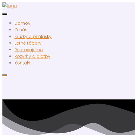
Domov
O nás
Krúžky a prihlášky
Letné tábory
Pripravujeme
Rozvrhy a platby
Kontakt