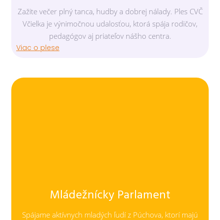
Zažite večer plný tanca, hudby a dobrej nálady. Ples CVČ
Včielka je výnimočnou udalosťou, ktorá spája rodičov,
pedagógov aj priateľov nášho centra.
Viac o plese
Mládežnícky Parlament
Spájame aktívnych mladých ľudí z Púchova, ktorí majú