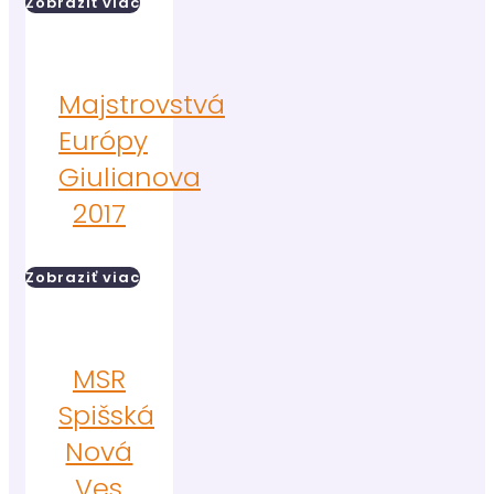
Zobraziť viac
Majstrovstvá
Európy
Giulianova
2017
Zobraziť viac
MSR
Spišská
Nová
Ves