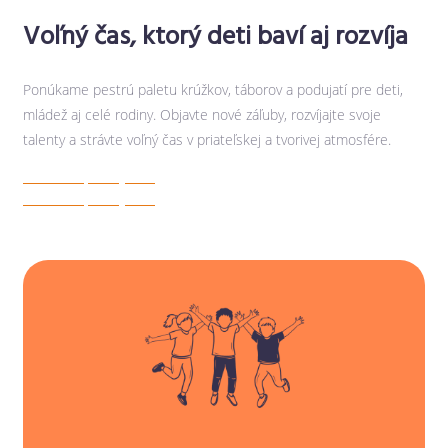
Voľný čas, ktorý deti baví aj rozvíja
Ponúkame pestrú paletu krúžkov, táborov a podujatí pre deti,
mládež aj celé rodiny. Objavte nové záľuby, rozvíjajte svoje
talenty a strávte voľný čas v priateľskej a tvorivej atmosfére.
Zobraziť podujatia
Zobraziť podujatia