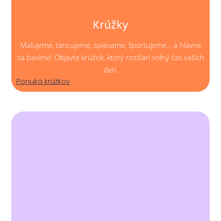
Krúžky
Maľujeme, tancujeme, spievame, športujeme… a hlavne
sa bavíme! Objavte krúžok, ktorý rozžiari voľný čas vašich
detí.
Ponuka krúžkov