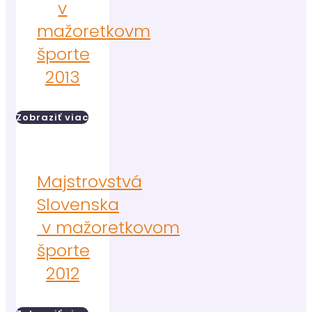
v
mažoretkovm
športe
2013
Zobraziť viac
Majstrovstvá
Slovenska
v mažoretkovom
športe
2012