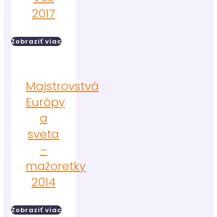
2017
Zobraziť viac
Majstrovstvá
Európy
a
sveta
–
mažoretky
2014
Zobraziť viac