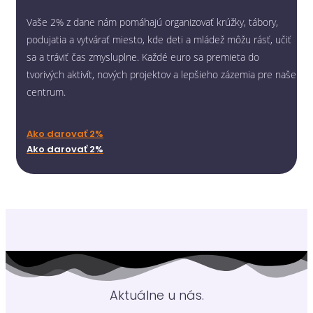
Vaše 2% z dane nám pomáhajú organizovať krúžky, tábory,
podujatia a vytvárať miesto, kde deti a mládež môžu rásť, učiť
sa a tráviť čas zmysluplne. Každé euro sa premieta do
tvorivých aktivít, nových projektov a lepšieho zázemia pre naše
centrum.
Ako darovať 2%
Ako darovať 2%
Aktuálne u nás.