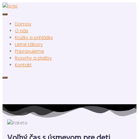
Domov
O nás
Krúžky a prihlášky
Letné tábory
Pripravujeme
Rozvrhy a platby
Kontakt
Voľný čas s úsmevom pre deti,