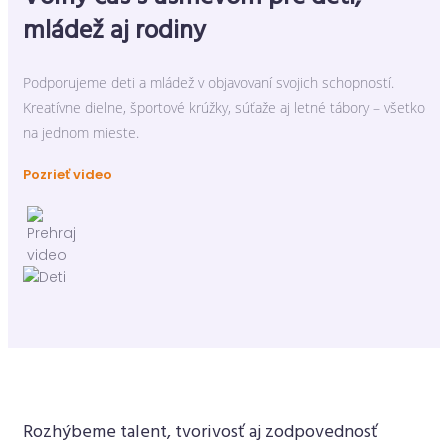
mládež aj rodiny
Podporujeme deti a mládež v objavovaní svojich schopností.
Kreatívne dielne, športové krúžky, súťaže aj letné tábory – všetko
na jednom mieste.
Pozrieť video
Rozhýbeme talent, tvorivosť aj zodpovednosť