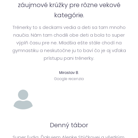
záujmové krúžky pre rôzne vekové
kategórie.
Trénerky to s deckami vedia a deti sa tam mnoho
naučia. Nám tam chodili obe deti a bola to super
výplň času pre ne. Mladšia ešte stále chodí na
gymnastiku a neskutočne ju to baví čo je aj vďaka
prístupu pani trénerky.
Miroslav B.
Google recenzia
Denný tábor
Super ľudia. Ďakujem Alenke Stýčkovej a všetkým,