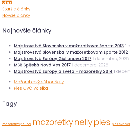
Viac
Navigácia
Staršie
Staršie články
články
Novšie
Novšie články
články
v
Najnovšie články
článkoch
Majstrovstvá Slovenska v mažoretkovm športe 2013
1 
Majstrovstvá Slovenska v mažoretkovom športe 2012
Majstrovstvá Európy Giulianova 2017
1 decembra, 2025
MSR Spišská Nová Ves 2017
1 decembra, 2025
Majstrovstvá Európy a sveta – mažoretky 2014
1 decem
Mažoretkový súbor Nelly
Ples CVČ Včielka
Tagy
nelly
ples
mazoretky
mazoretkovy subor
ples cvč vči