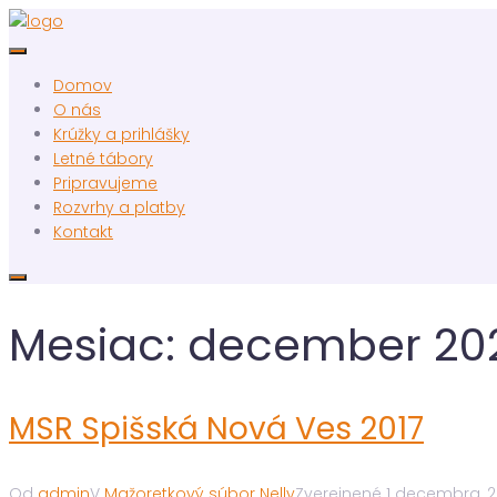
Domov
O nás
Krúžky a prihlášky
Letné tábory
Pripravujeme
Rozvrhy a platby
Kontakt
Mesiac:
december 20
MSR Spišská Nová Ves 2017
Od
admin
V
Mažoretkový súbor Nelly
Zverejnené
1 decembra, 