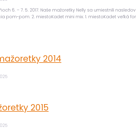
h 6. – 7. 5. 2017. Naše mažoretky Nelly sa umiestnili nasledovn
ácia pom-pom: 2. miestoKadet mini mix: 1. miestoKadet veľká
mažoretky 2014
2025
oretky 2015
2025