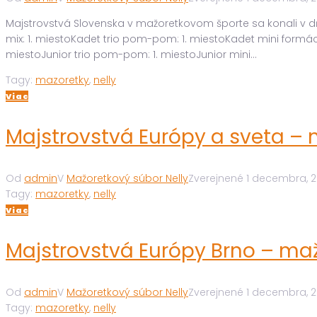
Majstrovstvá Slovenska v mažoretkovom športe sa konali v dňoc
mix: 1. miestoKadet trio pom-pom: 1. miestoKadet mini form
miestoJunior trio pom-pom: 1. miestoJunior mini...
Tagy:
mazoretky
,
nelly
Viac
Majstrovstvá Európy a sveta – 
Od
admin
V
Mažoretkový súbor Nelly
Zverejnené
1 decembra, 
Tagy:
mazoretky
,
nelly
Viac
Majstrovstvá Európy Brno – maž
Od
admin
V
Mažoretkový súbor Nelly
Zverejnené
1 decembra, 
Tagy:
mazoretky
,
nelly