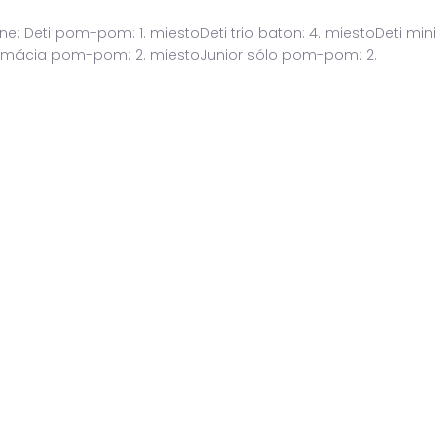
e: Deti pom-pom: 1. miestoDeti trio baton: 4. miestoDeti mini
 formácia pom-pom: 2. miestoJunior sólo pom-pom: 2.